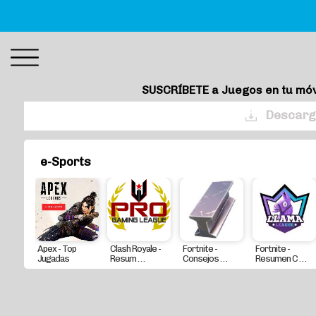
SUSCRÍBETE a Juegos en tu móv
Descarg
e-Sports
Apex - Top
Clash Royale -
Fortnite -
Fortnite -
Jugadas
Resum . . .
Consejos . . .
Resumen C . . .