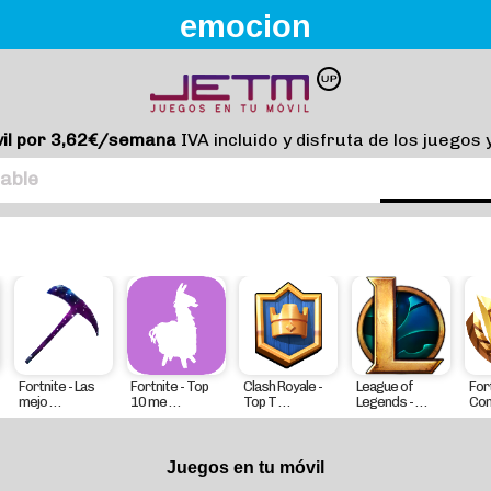
emocion
il por 3,62€/semana
IVA incluido y disfruta de los juegos 
able
Fortnite - Las
Fortnite - Top
Clash Royale -
League of
Fort
mejo . . .
10 me . . .
Top T . . .
Legends - . . .
Comp
Juegos en tu móvil