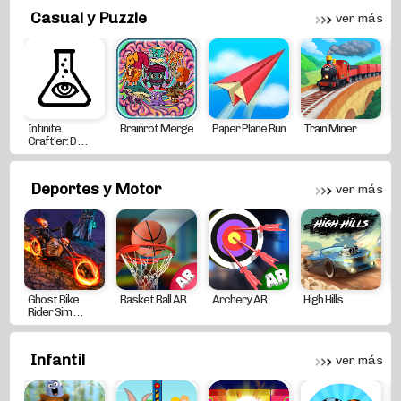
Casual y Puzzle
ver más
Infinite
Brainrot Merge
Paper Plane Run
Train Miner
G
Craft'er: D . . .
Deportes y Motor
ver más
Ghost Bike
Basket Ball AR
Archery AR
High Hills
C
Rider Sim . . .
W
Infantil
ver más