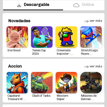
Descargable
Online
Novedades
ver más
Iron Snout
Tennis Cup
Crewmate
Stretch Legs:
H
2024
Imposter - . . .
Reyes . . .
Accion
ver más
Capybara!
Clash of Tanks
Western
Misiones de
Treasure W . . .
Sniper
Batman: . . .
S